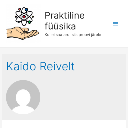
Praktiline
Main
füüsika
Men
Kui ei saa aru, siis proovi järele
Kaido Reivelt