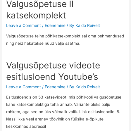
Valgusõpetuse II
katsekomplekt
Leave a Comment
/
Edenemine
/ By
Kaido Reivelt
Valgusõpetuse teine põhikatsekomplekt sai oma pehmendused
ning neid hakatakse nüüd välja saatma.
Valgusõpetuse videote
esitlusloend Youtube’s
Leave a Comment
/
Edenemine
/ By
Kaido Reivelt
Esitlusloendis on 53 katsevideot, mis põhikooli valgusõpetuse
kahe katsekomplektiga teha annab. Variante oleks palju
rohkem, aga see on üks võimalik valik. Link esitlusloendile. 8.
klassi ikka veel arenev töövihik on füüsika e-õpikute
keskkonnas aadressil