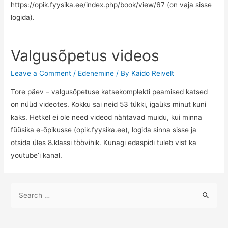
https://opik.fyysika.ee/index.php/book/view/67 (on vaja sisse
logida).
Valgusõpetus videos
Leave a Comment
/
Edenemine
/ By
Kaido Reivelt
Tore päev – valgusõpetuse katsekomplekti peamised katsed
on nüüd videotes. Kokku sai neid 53 tükki, igaüks minut kuni
kaks. Hetkel ei ole need videod nähtavad muidu, kui minna
füüsika e-õpikusse (opik.fyysika.ee), logida sinna sisse ja
otsida üles 8.klassi töövihik. Kunagi edaspidi tuleb vist ka
youtube’i kanal.
S
e
a