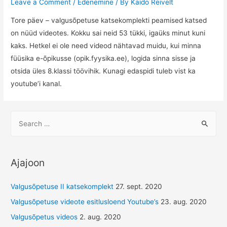
Leave a Comment
/
Edenemine
/ By
Kaido Reivelt
Tore päev – valgusõpetuse katsekomplekti peamised katsed
on nüüd videotes. Kokku sai neid 53 tükki, igaüks minut kuni
kaks. Hetkel ei ole need videod nähtavad muidu, kui minna
füüsika e-õpikusse (opik.fyysika.ee), logida sinna sisse ja
otsida üles 8.klassi töövihik. Kunagi edaspidi tuleb vist ka
youtube’i kanal.
S
e
a
r
Ajajoon
c
h
Valgusõpetuse II katsekomplekt
27. sept. 2020
f
Valgusõpetuse videote esitlusloend Youtube’s
23. aug. 2020
o
Valgusõpetus videos
2. aug. 2020
r