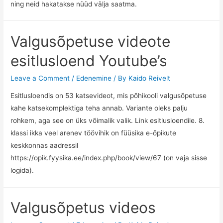
ning neid hakatakse nüüd välja saatma.
Valgusõpetuse videote
esitlusloend Youtube’s
Leave a Comment
/
Edenemine
/ By
Kaido Reivelt
Esitlusloendis on 53 katsevideot, mis põhikooli valgusõpetuse
kahe katsekomplektiga teha annab. Variante oleks palju
rohkem, aga see on üks võimalik valik. Link esitlusloendile. 8.
klassi ikka veel arenev töövihik on füüsika e-õpikute
keskkonnas aadressil
https://opik.fyysika.ee/index.php/book/view/67 (on vaja sisse
logida).
Valgusõpetus videos