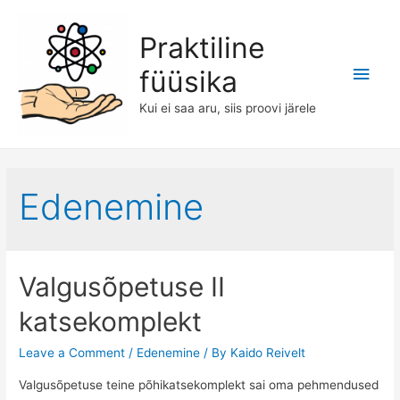
Praktiline
Main
füüsika
Men
Kui ei saa aru, siis proovi järele
Edenemine
Valgusõpetuse II
katsekomplekt
Leave a Comment
/
Edenemine
/ By
Kaido Reivelt
Valgusõpetuse teine põhikatsekomplekt sai oma pehmendused